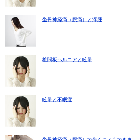
坐骨神経痛（腰痛）と浮腫
椎間板ヘルニアと眩暈
眩暈と不眠症
坐骨神経痛（腰痛）で歩くこともできま