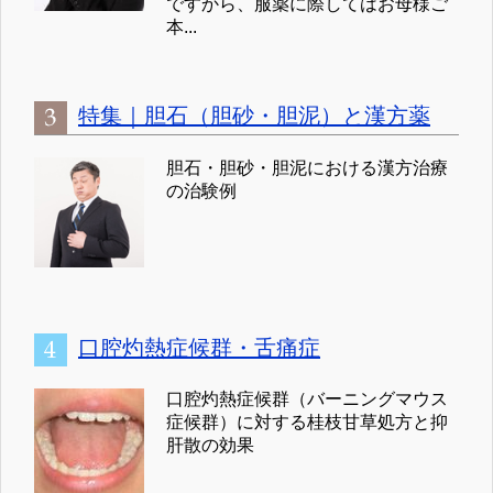
ですから、服薬に際してはお母様ご
本...
特集｜胆石（胆砂・胆泥）と漢方薬
胆石・胆砂・胆泥における漢方治療
の治験例
口腔灼熱症候群・舌痛症
口腔灼熱症候群（バーニングマウス
症候群）に対する桂枝甘草処方と抑
肝散の効果