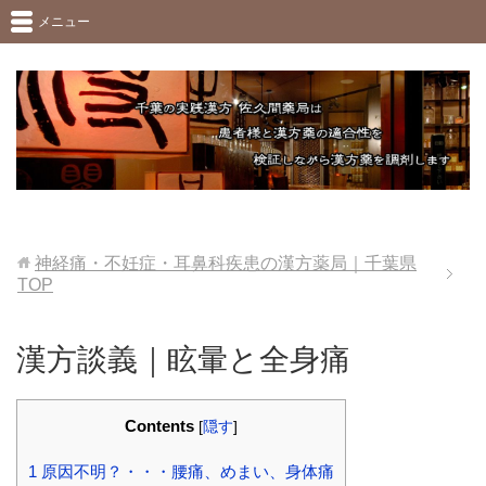
メニュー
神経痛・不妊症・耳鼻科疾患の漢方薬局｜千葉県
TOP
漢方談義｜眩暈と全身痛
Contents
[
隠す
]
1
原因不明？・・・腰痛、めまい、身体痛