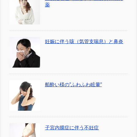
薬
妊娠に伴う咳（気管支喘息）と鼻炎
船酔い様の”ふわふわ眩暈”
子宮内膜症に伴う不妊症