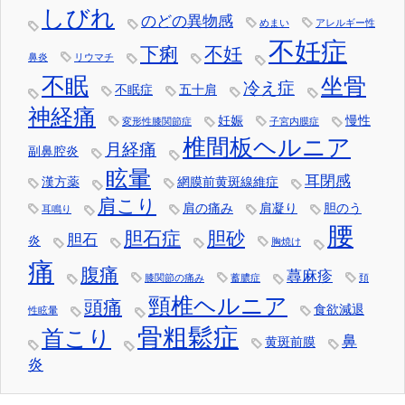
しびれ
のどの異物感
めまい
アレルギー性
不妊症
下痢
不妊
鼻炎
リウマチ
不眠
坐骨
冷え症
不眠症
五十肩
神経痛
妊娠
慢性
変形性膝関節症
子宮内膜症
椎間板ヘルニア
月経痛
副鼻腔炎
眩暈
耳閉感
漢方薬
網膜前黄斑線維症
肩こり
肩の痛み
肩凝り
胆のう
耳鳴り
腰
胆石症
胆砂
胆石
炎
胸焼け
痛
腹痛
蕁麻疹
膝関節の痛み
蓄膿症
頚
頸椎ヘルニア
頭痛
食欲減退
性眩暈
骨粗鬆症
首こり
鼻
黄斑前膜
炎