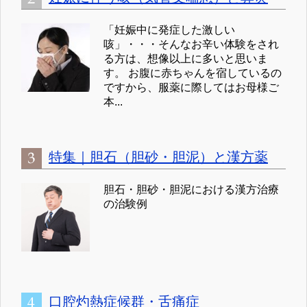
「妊娠中に発症した激しい
咳」・・・そんなお辛い体験をされ
る方は、想像以上に多いと思いま
す。 お腹に赤ちゃんを宿しているの
ですから、服薬に際してはお母様ご
本...
特集｜胆石（胆砂・胆泥）と漢方薬
胆石・胆砂・胆泥における漢方治療
の治験例
口腔灼熱症候群・舌痛症