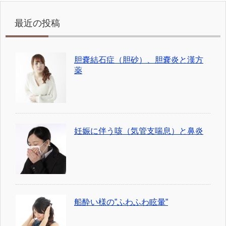
最近の投稿
胆嚢結石症（胆砂）、胆嚢炎と漢方
薬
妊娠に伴う咳（気管支喘息）と鼻炎
船酔い様の”ふわふわ眩暈”