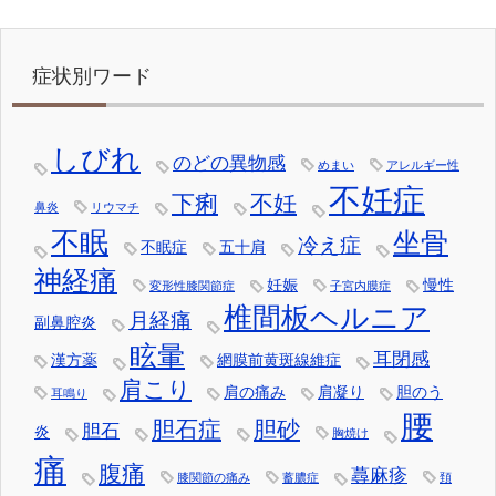
症状別ワード
しびれ
のどの異物感
めまい
アレルギー性
不妊症
下痢
不妊
鼻炎
リウマチ
不眠
坐骨
冷え症
不眠症
五十肩
神経痛
妊娠
慢性
変形性膝関節症
子宮内膜症
椎間板ヘルニア
月経痛
副鼻腔炎
眩暈
耳閉感
漢方薬
網膜前黄斑線維症
肩こり
肩の痛み
肩凝り
胆のう
耳鳴り
腰
胆石症
胆砂
胆石
炎
胸焼け
痛
腹痛
蕁麻疹
膝関節の痛み
蓄膿症
頚