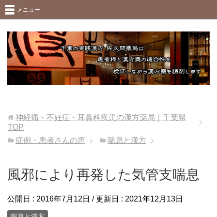
メニュー
神経痛・不妊症・耳鼻科疾患の漢方薬局｜千葉県
TOP
症例・患者さんの声
喘息と漢方
風邪により再発した気管支喘息
公開日 :
2016年7月12日
/ 更新日 :
2021年12月13日
喘息と漢方