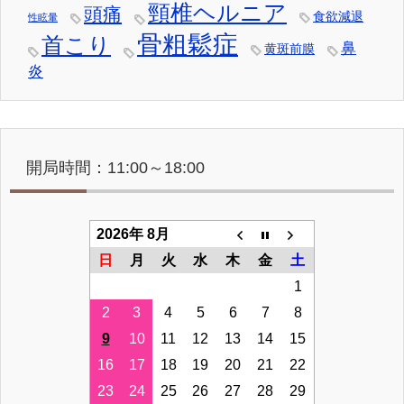
頸椎ヘルニア
頭痛
食欲減退
性眩暈
骨粗鬆症
首こり
鼻
黄斑前膜
炎
開局時間：11:00～18:00
2026年 8月
日
月
火
水
木
金
土
1
2
3
4
5
6
7
8
9
10
11
12
13
14
15
16
17
18
19
20
21
22
23
24
25
26
27
28
29