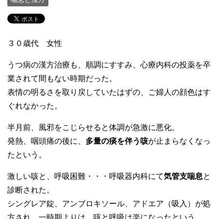
３０歳代 女性
うつ病の漢方治療も、順調にすすみ、心療内科の投薬を卒
業されて間もない時期だった。
表情の明るさを取り戻していたはずの、ご婦人の顔色はす
ぐれなかった。
半月前、風邪をこじらせると体調が急激に悪化。
発熱、咽頭痛の後に、
多量の痰を伴う咳
が止まらなくなっ
たという。
激しい咳と、呼吸困難・・・呼吸器内科にて
気管支喘息
と
診断された。
シングレア錠、アンブロキソール、アドエア（吸入）が処
方され、一時期よりは、咳と呼吸は楽になったという。