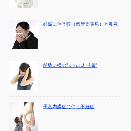
妊娠に伴う咳（気管支喘息）と鼻炎
船酔い様の”ふわふわ眩暈”
子宮内膜症に伴う不妊症