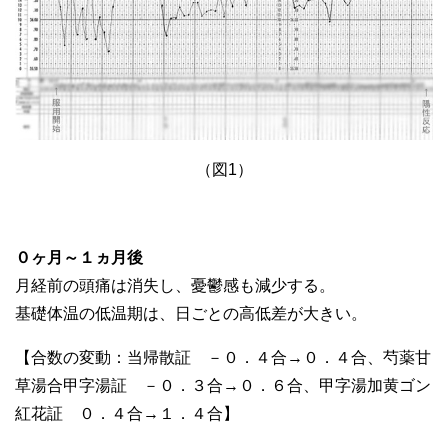
（図1）
０ヶ月～１ヵ月後
月経前の頭痛は消失し、憂鬱感も減少する。
基礎体温の低温期は、日ごとの高低差が大きい。
【合数の変動：当帰散証 －０．４合→０．４合、芍薬甘
草湯合甲字湯証 －０．３合→０．６合、甲字湯加黄ゴン
紅花証 ０．４合→１．４合】