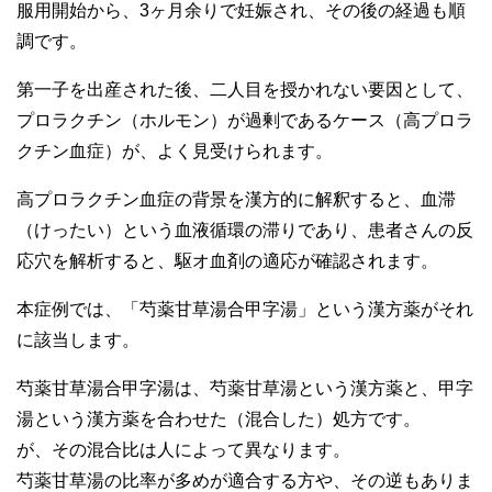
服用開始から、3ヶ月余りで妊娠され、その後の経過も順
調です。
第一子を出産された後、二人目を授かれない要因として、
プロラクチン（ホルモン）が過剰であるケース（高プロラ
クチン血症）が、よく見受けられます。
高プロラクチン血症の背景を漢方的に解釈すると、血滞
（けったい）という血液循環の滞りであり、患者さんの反
応穴を解析すると、駆オ血剤の適応が確認されます。
本症例では、「芍薬甘草湯合甲字湯」という漢方薬がそれ
に該当します。
芍薬甘草湯合甲字湯は、芍薬甘草湯という漢方薬と、甲字
湯という漢方薬を合わせた（混合した）処方です。
が、その混合比は人によって異なります。
芍薬甘草湯の比率が多めが適合する方や、その逆もありま