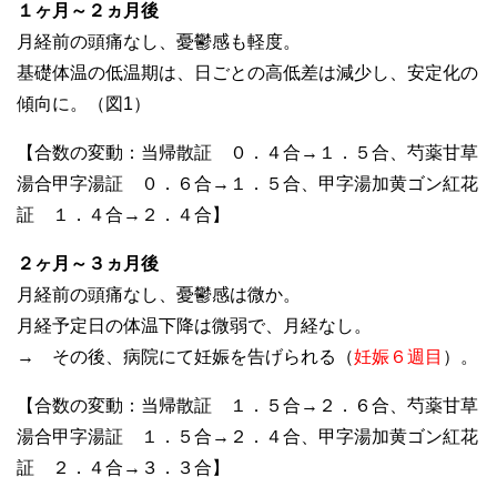
１ヶ月～２ヵ月後
月経前の頭痛なし、憂鬱感も軽度。
基礎体温の低温期は、日ごとの高低差は減少し、安定化の
傾向に。（図1）
【合数の変動：当帰散証 ０．４合→１．５合、芍薬甘草
湯合甲字湯証 ０．６合→１．５合、甲字湯加黄ゴン紅花
証 １．４合→２．４合】
２ヶ月～３ヵ月後
月経前の頭痛なし、憂鬱感は微か。
月経予定日の体温下降は微弱で、月経なし。
→ その後、病院にて妊娠を告げられる（
妊娠６週目
）。
【合数の変動：当帰散証 １．５合→２．６合、芍薬甘草
湯合甲字湯証 １．５合→２．４合、甲字湯加黄ゴン紅花
証 ２．４合→３．３合】