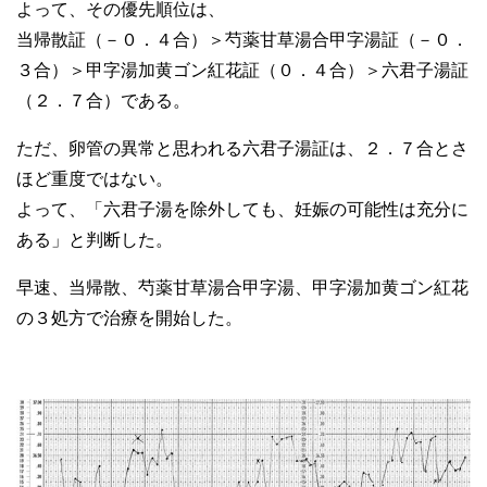
よって、その優先順位は、
当帰散証（－０．４合）＞芍薬甘草湯合甲字湯証（－０．
３合）＞甲字湯加黄ゴン紅花証（０．４合）＞六君子湯証
（２．７合）である。
ただ、卵管の異常と思われる六君子湯証は、２．７合とさ
ほど重度ではない。
よって、「六君子湯を除外しても、妊娠の可能性は充分に
ある」と判断した。
早速、当帰散、芍薬甘草湯合甲字湯、甲字湯加黄ゴン紅花
の３処方で治療を開始した。