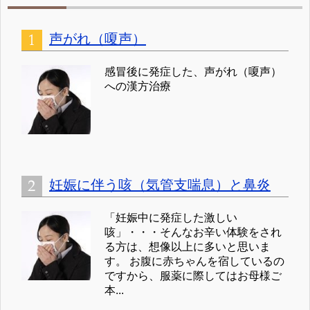
声がれ（嗄声）
感冒後に発症した、声がれ（嗄声）
への漢方治療
妊娠に伴う咳（気管支喘息）と鼻炎
「妊娠中に発症した激しい
咳」・・・そんなお辛い体験をされ
る方は、想像以上に多いと思いま
す。 お腹に赤ちゃんを宿しているの
ですから、服薬に際してはお母様ご
本...