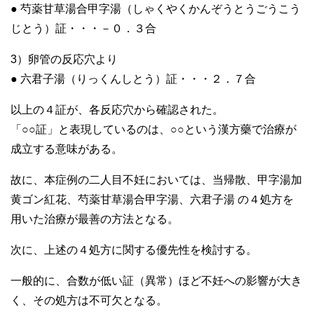
● 芍薬甘草湯合甲字湯（しゃくやくかんぞうとうごうこう
じとう）証・・・－０．３合
3）卵管の反応穴より
● 六君子湯（りっくんしとう）証・・・２．７合
以上の４証が、各反応穴から確認された。
「○○証」と表現しているのは、○○という漢方藥で治療が
成立する意味がある。
故に、本症例の二人目不妊においては、当帰散、甲字湯加
黄ゴン紅花、芍薬甘草湯合甲字湯、六君子湯 の４処方を
用いた治療が最善の方法となる。
次に、上述の４処方に関する優先性を検討する。
一般的に、合数が低い証（異常）ほど不妊への影響が大き
く、その処方は不可欠となる。