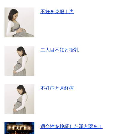
不妊を克服｜声
二人目不妊と授乳
不妊症と月経痛
適合性を検証した漢方薬を！