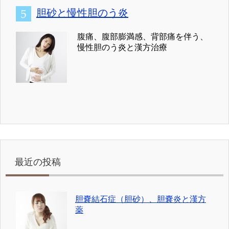
胆砂と慢性胆のう炎
腹痛、腹部膨満感、背部痛を伴う、
慢性胆のう炎と漢方治療
最近の投稿
胆嚢結石症（胆砂）、胆嚢炎と漢方
薬