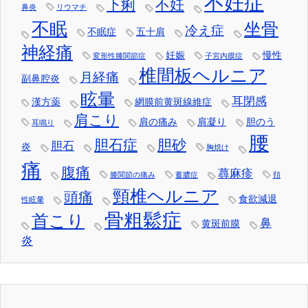
不妊症
下痢
不妊
鼻炎
リウマチ
不眠
坐骨
冷え症
不眠症
五十肩
神経痛
妊娠
慢性
変形性膝関節症
子宮内膜症
椎間板ヘルニア
月経痛
副鼻腔炎
眩暈
耳閉感
漢方薬
網膜前黄斑線維症
肩こり
肩の痛み
肩凝り
胆のう
耳鳴り
腰
胆石症
胆砂
胆石
炎
胸焼け
痛
腹痛
蕁麻疹
膝関節の痛み
蓄膿症
頚
頸椎ヘルニア
頭痛
食欲減退
性眩暈
骨粗鬆症
首こり
鼻
黄斑前膜
炎