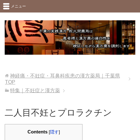
メニュー
神経痛・不妊症・耳鼻科疾患の漢方薬局｜千葉県
TOP
特集｜不妊症と漢方薬
二人目不妊とプロラクチン
Contents
[
隠す
]