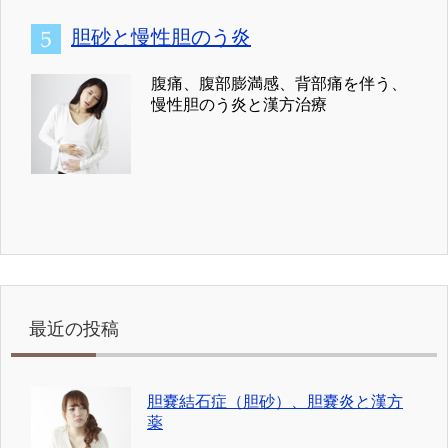
胆砂と慢性胆のう炎
腹痛、腹部膨満感、背部痛を伴う、
慢性胆のう炎と漢方治療
最近の投稿
胆嚢結石症（胆砂）、胆嚢炎と漢方
薬