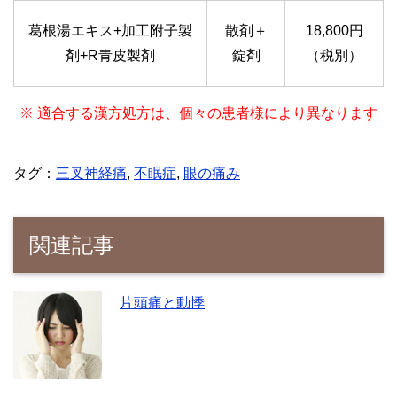
葛根湯エキス+加工附子製
散剤＋
18,800円
剤+R青皮製剤
錠剤
（税別）
※ 適合する漢方処方は、個々の患者様により異なります
タグ：
三叉神経痛
,
不眠症
,
眼の痛み
関連記事
片頭痛と動悸