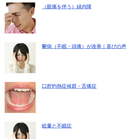
（眼痛を伴う）緑内障
鬱病（不眠・頭痛）が改善｜喜びの声
口腔灼熱症候群・舌痛症
眩暈と不眠症