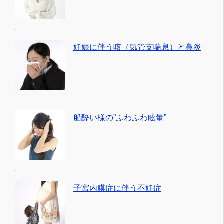
妊娠に伴う咳（気管支喘息）と鼻炎
船酔い様の”ふわふわ眩暈”
子宮内膜症に伴う不妊症