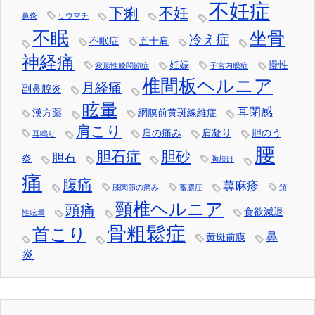
不妊症
下痢
不妊
鼻炎
リウマチ
不眠
坐骨
冷え症
不眠症
五十肩
神経痛
妊娠
慢性
変形性膝関節症
子宮内膜症
椎間板ヘルニア
月経痛
副鼻腔炎
眩暈
耳閉感
漢方薬
網膜前黄斑線維症
肩こり
肩の痛み
肩凝り
胆のう
耳鳴り
腰
胆石症
胆砂
胆石
炎
胸焼け
痛
腹痛
蕁麻疹
膝関節の痛み
蓄膿症
頚
頸椎ヘルニア
頭痛
食欲減退
性眩暈
骨粗鬆症
首こり
鼻
黄斑前膜
炎