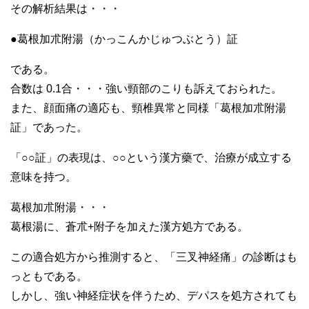
その解析結果は・・・
●葛根加朮附湯（かっこんかじゅつぶとう）証
である。
合数は 0.1合・・・強い頸部のこりも訴えておられた。
また、顔面痛の適応も、頸椎異常と同様「葛根加朮附湯
証」であった。
「○○証」の表現は、○○という漢方藥で、治療が成立する
意味を持つ。
葛根加朮附湯・・・
葛根湯に、蒼朮+附子を加えた漢方処方である。
この適合処方から推測すると、「三叉神経痛」の診断はも
っともである。
しかし、強い神経症状を伴うため、デパスを処方されても