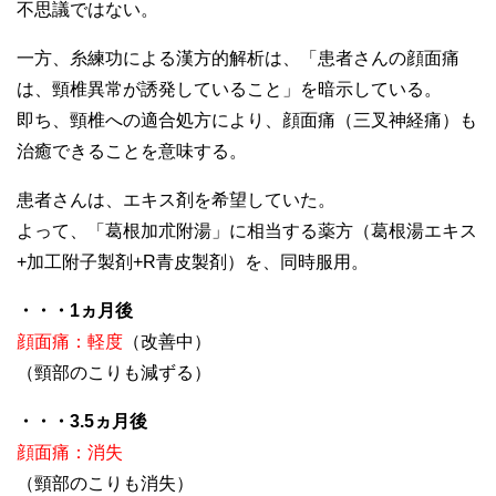
不思議ではない。
一方、糸練功による漢方的解析は、「患者さんの顔面痛
は、頸椎異常が誘発していること」を暗示している。
即ち、頸椎への適合処方により、顔面痛（三叉神経痛）も
治癒できることを意味する。
患者さんは、エキス剤を希望していた。
よって、「葛根加朮附湯」に相当する薬方（葛根湯エキス
+加工附子製剤+R青皮製剤）を、同時服用。
・・・1ヵ月後
顔面痛：軽度
（改善中）
（頸部のこりも減ずる）
・・・3.5ヵ月後
顔面痛：消失
（頸部のこりも消失）