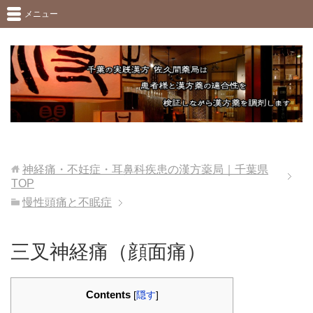
メニュー
神経痛・不妊症・耳鼻科疾患の漢方薬局｜千葉県
TOP
慢性頭痛と不眠症
三叉神経痛（顔面痛）
Contents
[
隠す
]