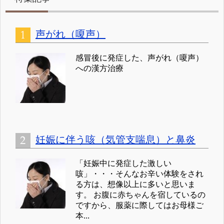
声がれ（嗄声）
感冒後に発症した、声がれ（嗄声）
への漢方治療
妊娠に伴う咳（気管支喘息）と鼻炎
「妊娠中に発症した激しい
咳」・・・そんなお辛い体験をされ
る方は、想像以上に多いと思いま
す。 お腹に赤ちゃんを宿しているの
ですから、服薬に際してはお母様ご
本...