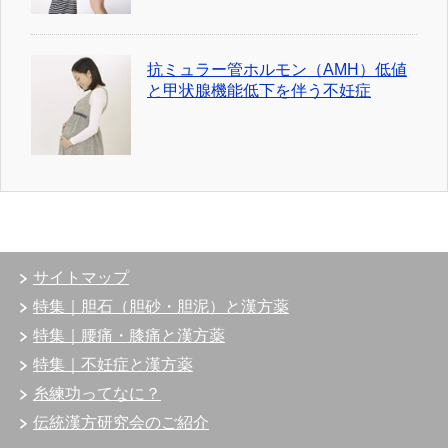
抗ミュラー管ホルモン（AMH）低値
と甲状腺機能低下を伴う不妊症
サイトマップ
特集｜胆石（胆砂・胆泥）と漢方薬
特集｜腰痛・膝痛と漢方薬
特集｜不妊症と漢方薬
糸練功ってなに？
伝統漢方研究会のご紹介