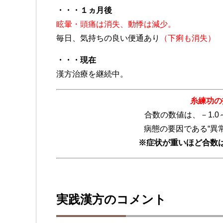
・・・１ヵ月後
眩暈・頭痛は消失、動悸は減少。
毎日、気持ちの良い便通あり
（下痢も消失）
・・・現在
漢方治療を継続中。
糸練功の
合数の数値は、－1.0
病態の要因である“異
※症状が重いほど合数
実践漢方のコメント