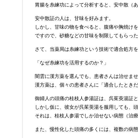
胃腸を糸練功によって分析すると、安中散（
安中散証の人は、甘味を好みます。
しかし、甘味の物を食べると、腹痛や胸焼け
ですので、砂糖などの甘味を制限してもらっ
さて、当薬局は糸練功という技術で適合処方
「なぜ糸練功を活用するのか？」
闇雲に漢方薬を選んでも、患者さんは治せま
漢方薬は、個々の患者さんに「適合したとき
御婦人の頭痛の桂枝人参湯証は、呉茱萸湯証
しかし仮に、彼女が呉茱萸湯を服用しても、
それは、桂枝人参湯でしか治せない病態（治
また、慢性化した頭痛の多くには、複数の病