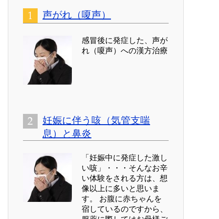
声がれ（嗄声）
感冒後に発症した、声が
れ（嗄声）への漢方治療
妊娠に伴う咳（気管支喘
息）と鼻炎
「妊娠中に発症した激し
い咳」・・・そんなお辛
い体験をされる方は、想
像以上に多いと思いま
す。 お腹に赤ちゃんを
宿しているのですから、