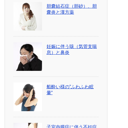
胆嚢結石症（胆砂）、胆
嚢炎と漢方薬
妊娠に伴う咳（気管支喘
息）と鼻炎
船酔い様の”ふわふわ眩
暈”
子宮内膜症に伴う不妊症