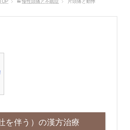
TOP
慢性頭痛と不眠症
片頭痛と動悸
療
吐を伴う）の漢方治療