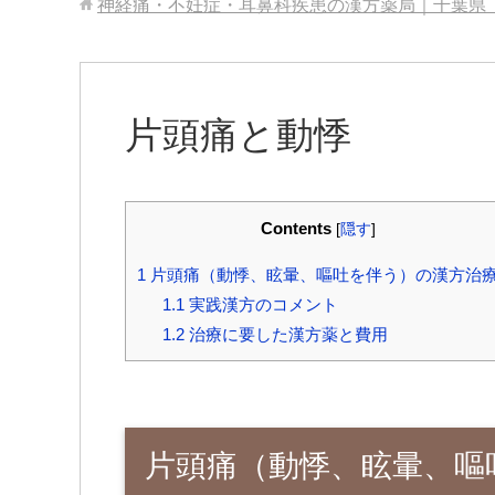
神経痛・不妊症・耳鼻科疾患の漢方薬局｜千葉県
片頭痛と動悸
Contents
[
隠す
]
1
片頭痛（動悸、眩暈、嘔吐を伴う）の漢方治
1.1
実践漢方のコメント
1.2
治療に要した漢方薬と費用
片頭痛（動悸、眩暈、嘔