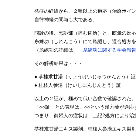
発症の経緯から、２種以上の適応（治療ポイ
自律神経の関与も大である。
問診の後、愁訴部（痛む箇所）と、眩暈の反
糸練功（しれんこう）にて確認し、適合処方
（糸練功の詳細は、
「糸練功に関する学会報
その解析結果は・・・
● 苓桂朮甘湯（りょうけいじゅつかんとう）証
● 桂枝人参湯（けいしにんじんとう）証
以上の２証が、極めて低い合数で確認された
「○○証」との表現は、○○という漢方藥が適
つまり、御婦人の症状は、上記2処方により治
苓桂朮甘湯エキス製剤、桂枝人参湯エキス製