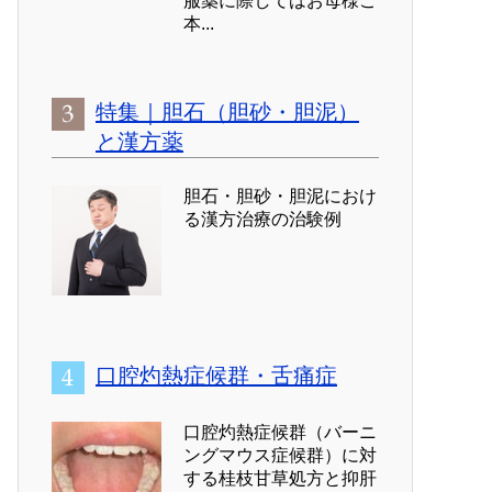
服薬に際してはお母様ご
本...
特集｜胆石（胆砂・胆泥）
と漢方薬
胆石・胆砂・胆泥におけ
る漢方治療の治験例
口腔灼熱症候群・舌痛症
口腔灼熱症候群（バーニ
ングマウス症候群）に対
する桂枝甘草処方と抑肝