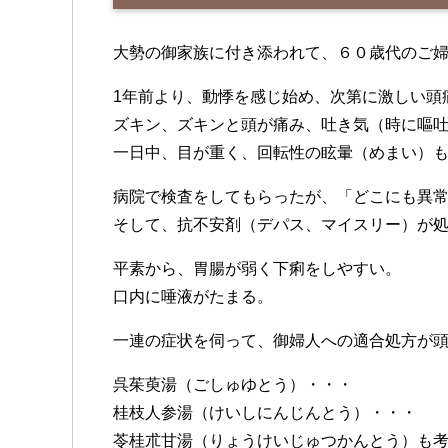
大勢の御家族に付き添われて、６０歳代のご
1年前より、動悸を感じ始め、次第に激しい頭
ズキン、ズキンと頭が痛み、吐き気（時に嘔
一日中、目が重く、回転性の眩暈（めまい）
病院で検査をしてもらったが、「どこにも異
そして、抗不安剤（デパス、マイスリー）が
平素から、胃腸が弱く下痢をしやすい。
口内に唾液がたまる。
一連の症状を伺って、御婦人への適合処方が
呉茱萸湯（ごしゅゆとう）・・・
桂枝人参湯（けいしにんじんとう）・・・
苓桂朮甘湯（りょうけいじゅつかんとう）も