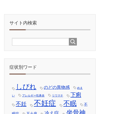
サイト内検索
症状別ワード
しびれ
のどの異物感
めま
下痢
い
アレルギー性鼻炎
リウマチ
不妊症
不眠
不妊
不
坐骨神
冷え症
眠症
五十肩