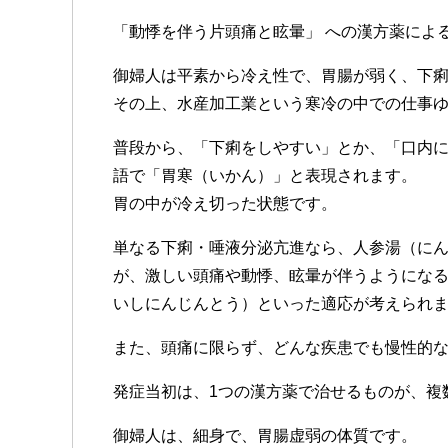
「動悸を伴う片頭痛と眩暈」 への漢方薬によ
御婦人は平素から冷え性で、胃腸が弱く、下
その上、水産加工業という寒冷の中での仕事
普段から、「下痢をしやすい」とか、「口内
語で「胃寒（いかん）」と表現されます。
胃の中が冷え切った状態です。
単なる下痢・唾液分泌亢進なら、人参湯（に
が、激しい頭痛や動悸、眩暈が伴うようにな
いしにんじんとう）といった適応が考えられ
また、頭痛に限らず、どんな疾患でも慢性的
発症当初は、1つの漢方薬で治せるものが、複
御婦人は、細身で、胃腸虚弱の体質です。