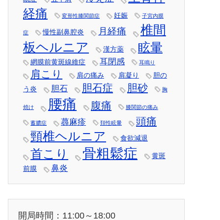
経痛
妊娠
変形性膝関節症
子宮内膜
椎間
月経痛
慢性副鼻腔炎
症
板ヘルニア
眩暈
漢方薬
耳閉感
網膜前黄斑線維症
耳鳴り
肩こり
肩の痛み
肩凝り
胆の
胆石症
胆砂
胆石
う炎
胸
腰痛
腹痛
焼け
膝関節の痛み
頭痛
蕁麻疹
蓄膿症
頚性眩暈
頸椎ヘルニア
食欲減退
骨粗鬆症
首こり
黄斑
鼻炎
前膜
開局時間：11:00～18:00