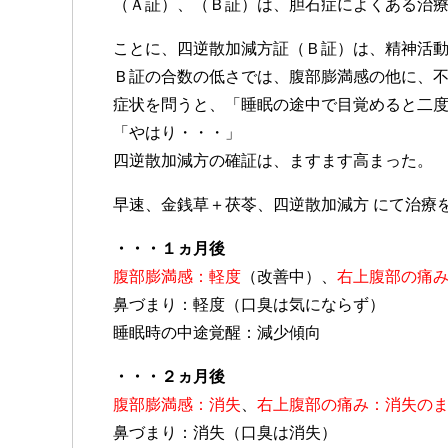
（Ａ証）、（Ｂ証）は、胆石症によくある治
ことに、四逆散加減方証（Ｂ証）は、精神活
Ｂ証の合数の低さでは、腹部膨満感の他に、
症状を問うと、「睡眠の途中で目覚めると二
「やはり・・・」
四逆散加減方の確証は、ますます高まった。
早速、金銭草＋茯苓、四逆散加減方 にて治療
・・・１ヵ月後
腹部膨満感：軽度
（改善中）、
右上腹部の痛
鼻づまり：軽度（口臭は気にならず）
睡眠時の中途覚醒：減少傾向
・・・２ヵ月後
腹部膨満感：消失
、
右上腹部の痛み：消失の
鼻づまり：消失（口臭は消失）