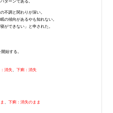
療パターンである。
動の不調と関わりが深い。
不眠の傾向があるやも知れない。
度寝ができない」と申された。
を開始する。
み：消失
、
下痢：消失
まま
、
下痢：消失のまま