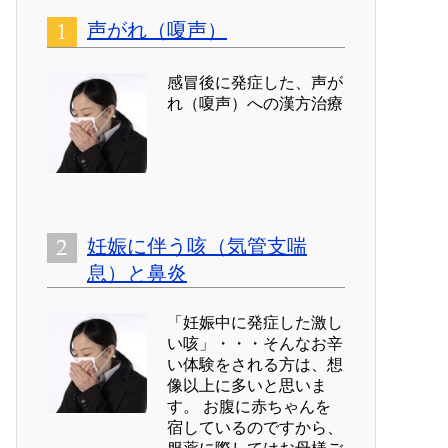
声がれ（嗄声）
感冒後に発症した、声が
れ（嗄声）への漢方治療
妊娠に伴う咳（気管支喘
息）と鼻炎
「妊娠中に発症した激し
い咳」・・・そんなお辛
い体験をされる方は、想
像以上に多いと思いま
す。 お腹に赤ちゃんを
宿しているのですから、