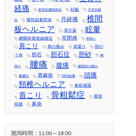
経痛
妊娠
変形性膝関節症
子宮内膜
椎間
月経痛
慢性副鼻腔炎
症
板ヘルニア
眩暈
漢方薬
耳閉感
網膜前黄斑線維症
耳鳴り
肩こり
肩の痛み
肩凝り
胆の
胆石症
胆砂
胆石
う炎
胸
腰痛
腹痛
焼け
膝関節の痛み
頭痛
蕁麻疹
蓄膿症
頚性眩暈
頸椎ヘルニア
食欲減退
骨粗鬆症
首こり
黄斑
鼻炎
前膜
開局時間：11:00～18:00