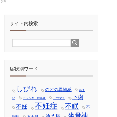
部痛
サイト内検索
症状別ワード
しびれ
のどの異物感
めま
下痢
い
アレルギー性鼻炎
リウマチ
不妊症
不眠
不妊
不
坐骨神
冷え症
眠症
五十肩