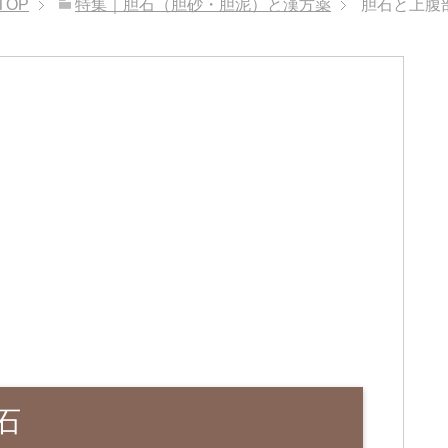
TOP
特集｜胆石（胆砂・胆泥）と漢方薬
胆石と上腹
石