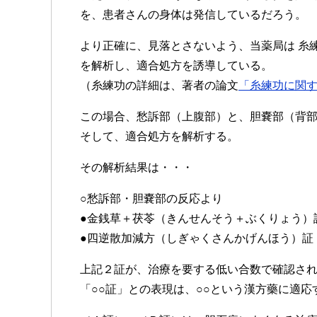
を、患者さんの身体は発信しているだろう。
より正確に、見落とさないよう、当薬局は 糸
を解析し、適合処方を誘導している。
（糸練功の詳細は、著者の論文
「糸練功に関
この場合、愁訴部（上腹部）と、胆嚢部（背
そして、適合処方を解析する。
その解析結果は・・・
○愁訴部・胆嚢部の反応より
●金銭草＋茯苓（きんせんそう＋ぶくりょう）
●四逆散加減方（しぎゃくさんかげんほう）証
上記２証が、治療を要する低い合数で確認さ
「○○証」との表現は、○○という漢方藥に適