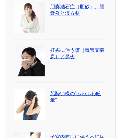
胆嚢結石症（胆砂）、胆
嚢炎と漢方薬
妊娠に伴う咳（気管支喘
息）と鼻炎
船酔い様の”ふわふわ眩
暈”
子宮内膜症に伴う不妊症