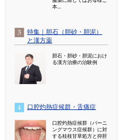
服薬に際してはお母様ご
本...
特集｜胆石（胆砂・胆泥）
と漢方薬
胆石・胆砂・胆泥におけ
る漢方治療の治験例
口腔灼熱症候群・舌痛症
口腔灼熱症候群（バーニ
ングマウス症候群）に対
する桂枝甘草処方と抑肝